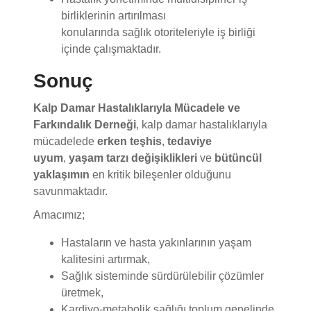
konularında sağlık otoriteleriyle iş birliği
içinde çalışmaktadır.
Sonuç
Kalp Damar Hastalıklarıyla Mücadele ve
Farkındalık Derneği
, kalp damar hastalıklarıyla
mücadelede
erken teşhis
,
tedaviye
uyum
,
yaşam tarzı değişiklikleri
ve
bütüncül
yaklaşımın
en kritik bileşenler olduğunu
savunmaktadır.
Amacımız;
Hastaların ve hasta yakınlarının yaşam
kalitesini artırmak,
Sağlık sisteminde sürdürülebilir çözümler
üretmek,
Kardiyo-metabolik sağlığı toplum genelinde
koruyucu bir yaklaşımla güçlendirmektir.