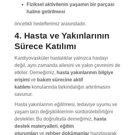
haline getirilmesi
öncelikli hedeflerimiz arasındadır.
4. Hasta ve Yakınlarının
Sürece Katılımı
Kardiyovasküler hastalıklar yalnızca hastayı
değil, aynı zamanda ailesini ve yakın çevresini de
etkiler. Derneğimiz,
hasta yakınlarının bilgiye
erişimi
ve
bakım sürecine aktif
katılımı
konularında farkındalığın artırılmasını
savunur.
Hasta yakınlarının eğitilmesi, tedaviye uyumu ve
yaşam tarzı değişikliklerinin sürdürülebilirliğini
destekler. Bu doğrultuda derneğimiz,
hasta
destek materyalleri
,
eğitim
oturumları
ve
rehber dokümanlar
hazırlayarak
toplum genelinde farkındalık oluşturur.