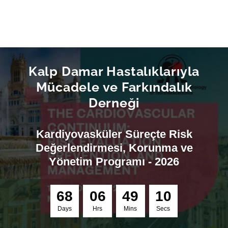
Kalp Damar Hastalıklarıyla
Mücadele ve Farkındalık
Derneği
Kardiyovasküler Süreçte Risk
Değerlendirmesi, Korunma ve
Yönetim Programı - 2026
6
8
0
6
4
9
0
9
Days
Hrs
Mins
Secs