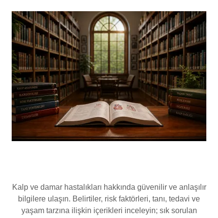
Kalp Sağlığı Bilgi Merkezi
Kalp ve damar hastalıkları hakkında güvenilir ve anlaşılır
bilgilere ulaşın. Belirtiler, risk faktörleri, tanı, tedavi ve
yaşam tarzına ilişkin içerikleri inceleyin; sık sorulan
soruların yanıtlarını keşfedin.