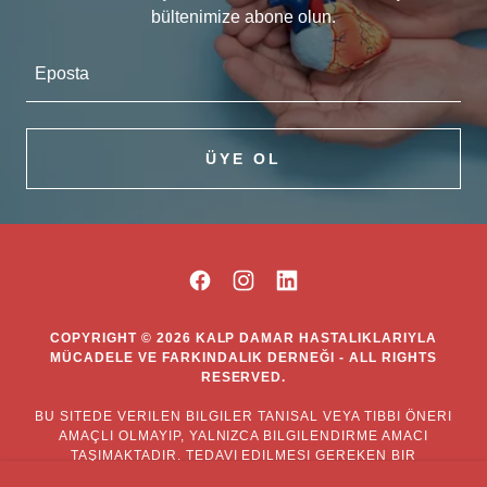
Eposta
ÜYE OL
COPYRIGHT © 2026 KALP DAMAR HASTALIKLARIYLA
MÜCADELE VE FARKINDALIK DERNEĞI - ALL RIGHTS
RESERVED.
BU SITEDE VERILEN BILGILER TANISAL VEYA TIBBI ÖNERI
AMAÇLI OLMAYIP, YALNIZCA BILGILENDIRME AMACI
TAŞIMAKTADIR. TEDAVI EDILMESI GEREKEN BIR
HASTALIĞINIZ OLDUĞUNU DÜŞÜNÜYORSANIZ LÜTFEN
VAKIT KAYBETMEDEN UZMAN BIR HEKIME BAŞVURUNUZ.