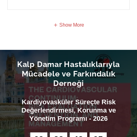
Show More
Kalp Damar Hastalıklarıyla
Mücadele ve Farkındalık
Derneği
Kardiyovasküler Süreçte Risk
Değerlendirmesi, Korunma ve
Yönetim Programı - 2026
6
9
2
3
4
2
0
4