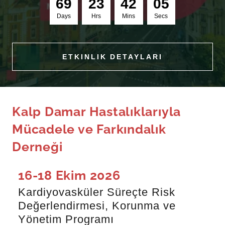
Days
Hrs
Mins
Secs
ETKINLIK DETAYLARI
Kalp Damar Hastalıklarıyla
Mücadele ve Farkındalık
Derneği
16-18 Ekim 2026
Kardiyovasküler Süreçte Risk
Değerlendirmesi, Korunma ve
Yönetim Programı